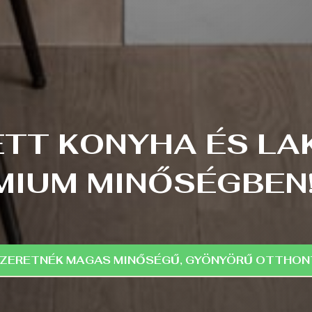
ETT KONYHA ÉS L
MIUM MINŐSÉGBEN
ZERETNÉK MAGAS MINŐSÉGŰ, GYÖNYÖRŰ OTTHON