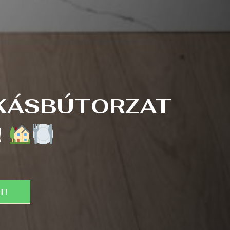
AKÁSBÚTORZAT
!
T!