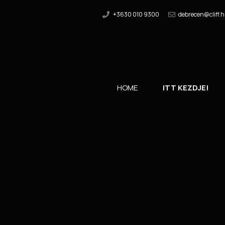
+3630 010 9300
debrecen@cliff.
HOME
ITT KEZDJE!