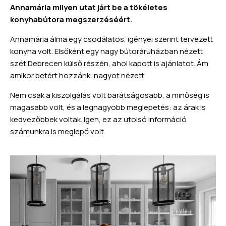
Annamária milyen utat járt be a tökéletes
konyhabútora megszerzéséért.
Annamária álma egy csodálatos, igényei szerint tervezett
konyha volt. Elsőként egy nagy bútoráruházban nézett
szét Debrecen külső részén, ahol kapott is ajánlatot. Ám
amikor betért hozzánk, nagyot nézett.
Nem csak a kiszolgálás volt barátságosabb, a minőség is
magasabb volt, és a legnagyobb meglepetés: az árak is
kedvezőbbek voltak. Igen, ez az utolsó információ
számunkra is meglepő volt.