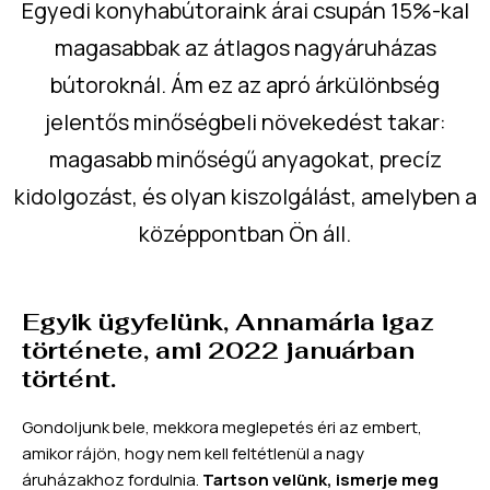
Egyedi konyhabútoraink árai csupán 15%-kal
magasabbak az átlagos nagyáruházas
bútoroknál. Ám ez az apró árkülönbség
jelentős minőségbeli növekedést takar:
magasabb minőségű anyagokat, precíz
kidolgozást, és olyan kiszolgálást, amelyben a
középpontban Ön áll.
Egyik ügyfelünk, Annamária igaz
története, ami 2022 januárban
történt.
Gondoljunk bele, mekkora meglepetés éri az embert,
amikor rájön, hogy nem kell feltétlenül a nagy
áruházakhoz fordulnia.
Tartson velünk, ismerje meg