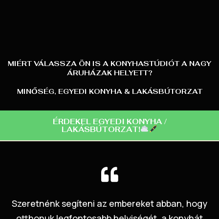
MIÉRT VÁLASSZA ÖN IS A KONYHASTÚDIÓT A NAGY
ÁRUHÁZAK HELYETT?
MINŐSÉG, EGYEDI KONYHA & LAKÁSBÚTORZAT
ÉRDEKEL EGYEDI KONYHA /
LAKÁSBÚTORZAT!
Szeretnénk segíteni az embereket abban, hogy
otthonuk legfontosabb helyiségét, a konyhát